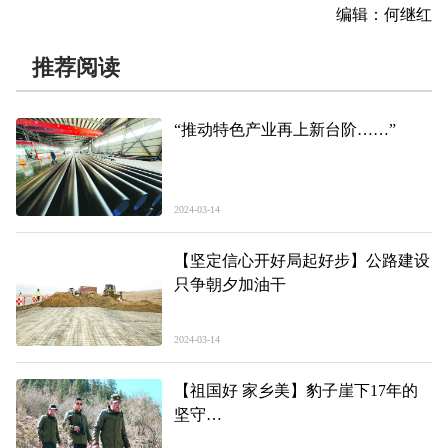
编辑：何继红
推荐阅读
“推动特色产业再上新台阶……”
2024-03-14
【坚定信心开好局起好步】公路建设
只争朝夕加油干
2024-03-14
【祖国好 家乡美】豹子崖下17年的
坚守
——“春访祁连山”系列报道①