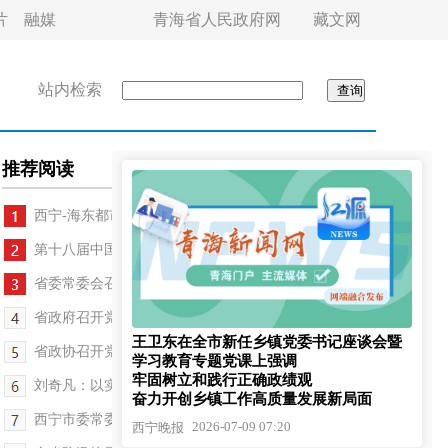
片
融媒
青海省人民政府网
藏文网
站内检索
推荐阅读
西宁-海东都市圈一体化发展座谈会召开
第十八届中国 葡语国家文化周西宁站开幕式举行
省委常委会召开会议 吴晓军主持
省政府召开党组会议和常务会议 罗东川主持
王卫东在全市新任乡镇党委书记座谈会暨
省政协召开党组会议和主席会议
学习教育专题党课上强调
牢固树立和践行正确政绩观
刘奇凡：以实干担当推动学习教育见行见效
奋力开创乡镇工作高质量发展新局面
西宁市委常委会召开会议 王卫东主持
2026-07-09 07:20
西宁晚报