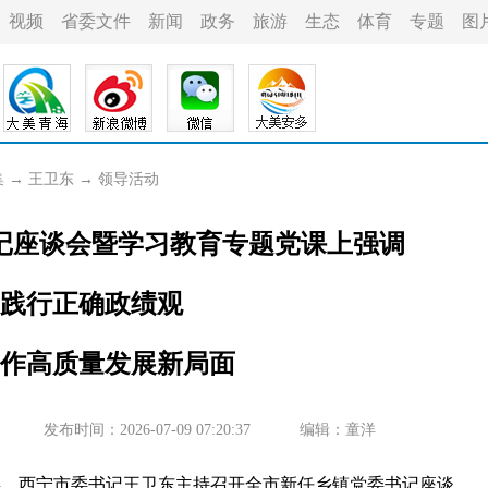
视频
省委文件
新闻
政务
旅游
生态
体育
专题
图
集
→
王卫东
→
领导活动
记座谈会暨学习教育专题党课上强调
践行正确政绩观
作高质量发展新局面
发布时间：2026-07-09 07:20:37
编辑：童洋
委、西宁市委书记王卫东主持召开全市新任乡镇党委书记座谈