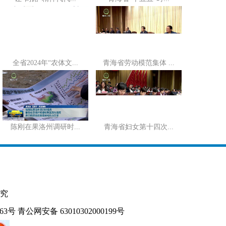
全省2024年“农体文...
青海省劳动模范集体 ...
陈刚在果洛州调研时...
青海省妇女第十四次...
究
163号
青公网安备 63010302000199号