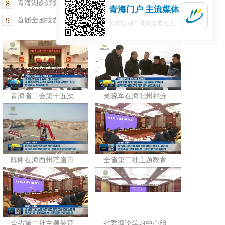
青海湖裸鲤资源保护行动动员部署会召开
青海门户 主流媒体
首届全国拉面技能大赛在海东市开幕
长按识别二维码查看全文
青海省工会第十五次...
吴晓军在海北州祁连...
陈刚在海西州茫崖市...
全省第二批主题教育...
全省第二批主题教育...
省委理论学习中心组...