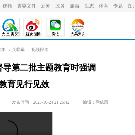
视频
省委文件
新闻
政务
旅游
生态
体育
专题
图
道集
→
吴晓军
→
视频报道
督导第二批主题教育时强调
教育见行见效
发布时间：2023-10-24 21:26:42
编辑：党成恩