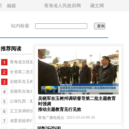
片
融媒
青海省人民政府网
藏文网
站内检索
推荐阅读
青海省文联第九次代表大会召开
全省第二批主题教育巡回督导工作汇报会召开
吴晓军在玉树州调研督导第二批主题教育
吴晓军在海北州祁连县门源县调研
吴晓军在玉树州调研督导第二批主题教育
公保扎西：助力青海民族宗教工作高质量发展
时强调
推动主题教育见行见效
王卫东调研生态环保问题整改工作
2023-10-24 09:26
青海广播电视台
省委党校举行2023年秋季学期开学典礼