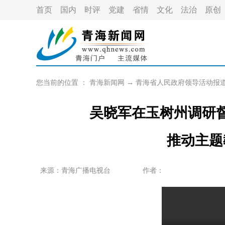
首页
国内
时评
党建
省情
文化
法治
原创
您当前的位置 ：
青海新闻网
→
青海省人民政府领导活动报
吴晓军在玉树州调研
推动主题
来源：青海广播电视台
作者：