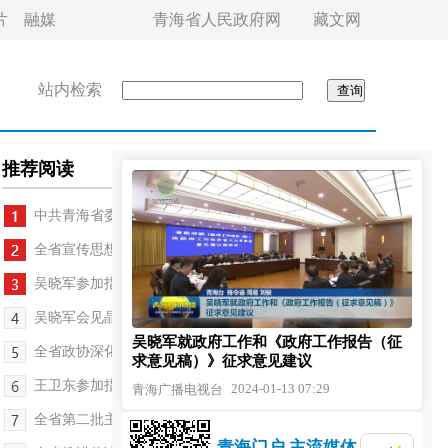
片
融媒
青海省人民政府网
藏文网
站内检索
推荐阅读
中共青海省委十四届五次全体会议召开
全省宣传思想文化工作会议召开
吴晓军参加指导玉树市委常委会专题民主生活会
吴晓军会见晶科能源股份有限公司李仙德一行
吴晓军就政府工作和《政府工作报告（征
全省政协深化专门协商机构建设座谈会召开
求意见稿）》征求意见建议
王卫东参加指导湟中区委常委会专题民主生活会
2024-01-13 07:29
青海广播电视台
全省第二批主题教育工作推进会召开
青海门户 主流媒体