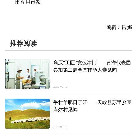
作者 田得乾
编辑：易 娜
推荐阅读
高原“工匠”竞技津门——青海代表团
参加第二届全国技能大赛见闻
2023-09-18
牛壮羊肥日子旺——天峻县苏里乡豆
库尔村见闻
2023-09-18