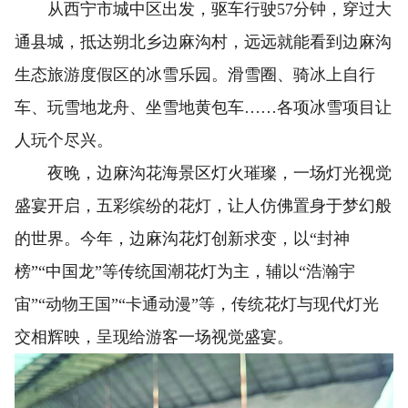
从西宁市城中区出发，驱车行驶57分钟，穿过大
通县城，抵达朔北乡边麻沟村，远远就能看到边麻沟
生态旅游度假区的冰雪乐园。滑雪圈、骑冰上自行
车、玩雪地龙舟、坐雪地黄包车……各项冰雪项目让
人玩个尽兴。
夜晚，边麻沟花海景区灯火璀璨，一场灯光视觉
盛宴开启，五彩缤纷的花灯，让人仿佛置身于梦幻般
的世界。今年，边麻沟花灯创新求变，以“封神
榜”“中国龙”等传统国潮花灯为主，辅以“浩瀚宇
宙”“动物王国”“卡通动漫”等，传统花灯与现代灯光
交相辉映，呈现给游客一场视觉盛宴。