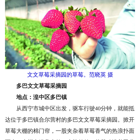
文文草莓采摘园的草莓。范晓英 摄
多巴文文草莓采摘园
地点：湟中区多巴镇
从西宁市城中区出发，驱车行驶40分钟，就能抵
达位于多巴镇合尔营村的多巴文文草莓采摘园。掀开
草莓大棚的棉门帘，一股夹杂着草莓香气的热浪扑面