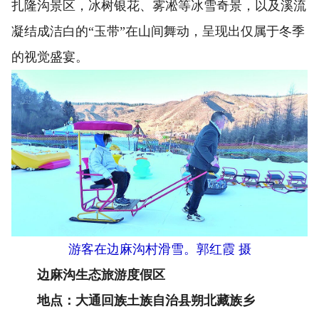
扎隆沟景区，冰树银花、雾凇等冰雪奇景，以及溪流
凝结成洁白的“玉带”在山间舞动，呈现出仅属于冬季
的视觉盛宴。
游客在边麻沟村滑雪。郭红霞 摄
边麻沟生态旅游度假区
地点：大通回族土族自治县朔北藏族乡