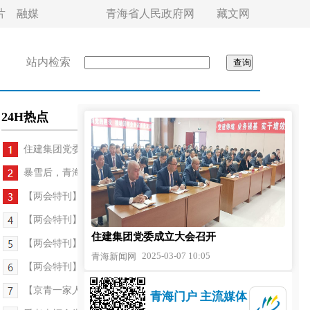
片
融媒
青海省人民政府网
藏文网
站内检索
24H热点
住建集团党委成立大会召开
暴雪后，青海交警上了热搜
【两会特刊】让更多青海学子实现人生梦想
【两会特刊】在构建“源网荷储一体化”中不断逐绿前行
住建集团党委成立大会召开
【两会特刊】构建新型能源体系 赋能高质量发展
2025-03-07 10:05
青海新闻网
【两会特刊】深化改革扩大开放 奏响高质量发展最强...
【京青一家人】京玉医线牵 帮扶惠民生
青海门户 主流媒体