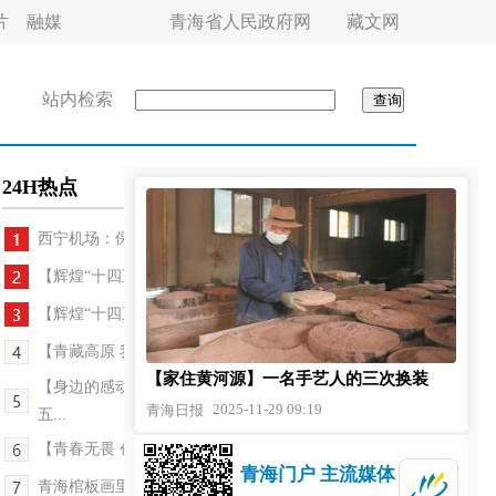
片
融媒
青海省人民政府网
藏文网
站内检索
24H热点
西宁机场：保障高原冬航飞行安全
【辉煌“十四五” 改革谱新篇】山青木荣 江源映翠...
【辉煌“十四五” 改革谱新篇·说说这五年】“这五...
【青藏高原 我们共同守护·青藏联动报道】塔拉滩上...
【家住黄河源】一名手艺人的三次换装
【身边的感动】冬日疾驰！5小时生命竞速——记第
2025-11-29 09:19
青海日报
五...
【青春无畏 创业有路】青春不设限
青海门户 主流媒体
青海棺板画里的文明交融密码