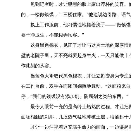
见到记者时，才让黝黑的脸上露出淳朴的笑容。他身
的，一楼做馍馍，二三楼住家。”他边说边引路，语
换上工作服前，他习惯性地搓着洗手——“做馍馍，
要干净卫生，不能糊弄顾客。”
这身黑色棉衣，见证了才让与这片土地的深厚情感。
壁的老院子里，天不亮就要起身生火，一天只能做十
作此刻的从容。
当蓝色大褂取代黑色棉衣，才让立刻变身为专注的
在工作台前，双手在面团间娴熟地舞动。“这面粉来自
停，“我们的馍馍没有添加剂、防腐剂之类的东西。”
最令人眼前一亮的是高岭土焐熟的过程。才让把做好
面坯相触的刹那，几股热气猛地冲破土层，喷涌起十
才让一边注视着这充满生命力的画面，一边讲起童