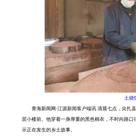
土烧
青海新闻网·江源新闻客户端讯 清晨七点，尖扎县
层小楼前。他穿着一身厚重的黑色棉衣，不时向路口
示正在发生的乡土故事。