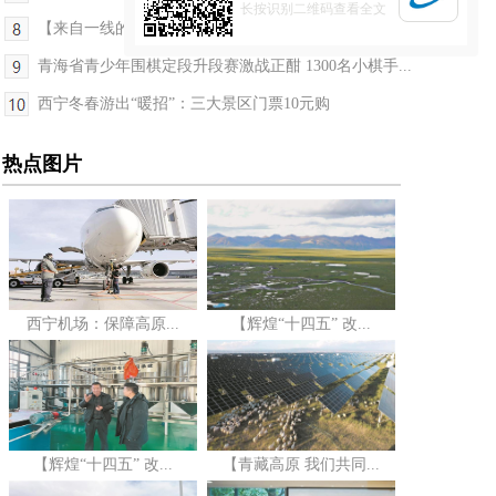
长按识别二维码查看全文
【来自一线的经济观察】塔拉滩：昔日戈壁因绿而兴
青海省青少年围棋定段升段赛激战正酣 1300名小棋手...
西宁冬春游出“暖招”：三大景区门票10元购
热点图片
西宁机场：保障高原...
【辉煌“十四五” 改...
【辉煌“十四五” 改...
【青藏高原 我们共同...