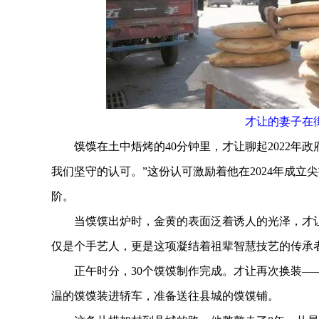
才让的妻子在
馍馍在土中焐烤的40分钟里，才让聊起2022年政
我们坚守的认可。”这份认可激励着他在2024年成
阶。
当馍馍出炉时，金黄的表面泛着诱人的光泽，才让
仅是个手艺人，更是这项凝结着祖辈智慧技艺的传承
正午时分，30个馍馍制作完成。才让再次换装——
温的馍馍装进轿车，准备送往县城的馍馍铺。