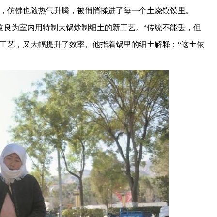
事，仿佛也随热气升腾，被悄悄揉进了每一个土烧馍馍里。
改良为室内用特制大锅炒制细土的新工艺。“传统不能丢，但
工艺，又大幅提升了效率。他指着锅里的细土解释：“这土依