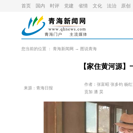
首页
国内
时评
党建
省情
文化
法治
原创
您当前的位置 ：
青海新闻网
→
图说青海
【家住黄河源】
作者：
张富昭 张多钧 杨红
来源：青海日报
贡加 潘 昊