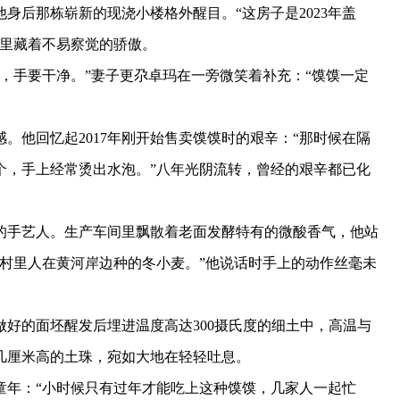
后那栋崭新的现浇小楼格外醒目。“这房子是2023年盖
气里藏着不易察觉的骄傲。
手要干净。”妻子更尕卓玛在一旁微笑着补充：“馍馍一定
他回忆起2017年刚开始售卖馍馍时的艰辛：“那时候在隔
个，手上经常烫出水泡。”八年光阴流转，曾经的艰辛都已化
手艺人。生产车间里飘散着老面发酵特有的微酸香气，他站
村里人在黄河岸边种的冬小麦。”他说话时手上的动作丝毫未
的面坯醒发后埋进温度高达300摄氏度的细土中，高温与
几厘米高的土珠，宛如大地在轻轻吐息。
年：“小时候只有过年才能吃上这种馍馍，几家人一起忙