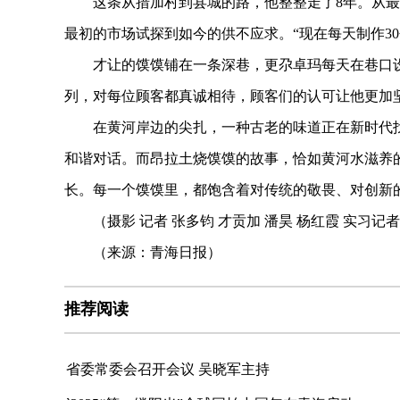
这条从措加村到县城的路，他整整走了8年。从最初
最初的市场试探到如今的供不应求。“现在每天制作30
才让的馍馍铺在一条深巷，更尕卓玛每天在巷口设
列，对每位顾客都真诚相待，顾客们的认可让他更加
在黄河岸边的尖扎，一种古老的味道正在新时代找
和谐对话。而昂拉土烧馍馍的故事，恰如黄河水滋养
长。每一个馍馍里，都饱含着对传统的敬畏、对创新
（摄影 记者 张多钧 才贡加 潘昊 杨红霞 实习记者
（来源：青海日报）
推荐阅读
省委常委会召开会议 吴晓军主持