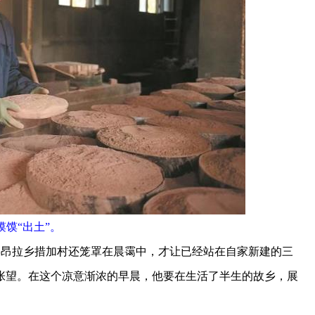
馍馍“出土”。
昂拉乡措加村还笼罩在晨霭中，才让已经站在自家新建的三
张望。在这个凉意渐浓的早晨，他要在生活了半生的故乡，展