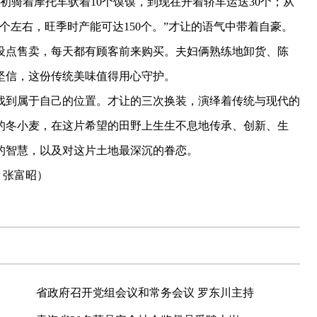
骑着摩托车驮着10个馍馍，到现在开着轿车运送30个；从
个左右，旺季时产能可达150个。”才让的语气中带着自豪。
点售卖，每天都有顾客前来购买。夫妇俩熟练地卸货、陈
坚信，这份传统美味值得用心守护。
到属于自己的位置。才让的三次换装，演绎着传统与现代的
的冬小麦，在这片希望的田野上生生不息地传承、创新、生
的智慧，以及对这片土地最深沉的眷恋。
 张富昭）
省政府召开党组会议和常务会议 罗东川主持