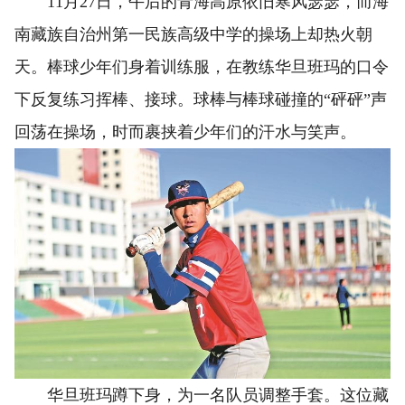
11月27日，午后的青海高原依旧寒风瑟瑟，而海
南藏族自治州第一民族高级中学的操场上却热火朝
天。棒球少年们身着训练服，在教练华旦班玛的口令
下反复练习挥棒、接球。球棒与棒球碰撞的“砰砰”声
回荡在操场，时而裹挟着少年们的汗水与笑声。
华旦班玛蹲下身，为一名队员调整手套。这位藏