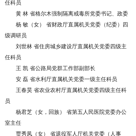
任科员
黄 林 省格尔木强制隔离戒毒所党委书记、政委
杨 敏（女） 省财政厅直属机关党委（纪委）四
级调研员
刘世林 省住房城乡建设厅直属机关党委四级主
任科员
王 凯 省公路局党群工作部副部长
安 磊 省水利厅直属机关党委一级主任科员
王春昊 省农业农村厅直属机关党委四级主任科
员
杨君芝（女，回族） 省第五人民医院党委办公
室主任
贾秀凤（女） 省退役军人厅机关党委（人事