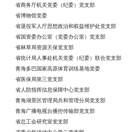
省商务厅机关党委（纪委）党支部
省博物馆党委
省退役军人厅思想政治和权益维护处党支部
省国资委办公室（党委办公室）党支部
省林草局资源天保党支部
省统计局人事处机关党委（纪委）联合党支部
青海多巴国家高原体育训练基地党委
省医保局第三党支部
省人防指挥信息保障中心党支部
青海湖景区管理局共和管理分局党支部
青海广播电视台播控传输部党支部
省总工会研究室党支部