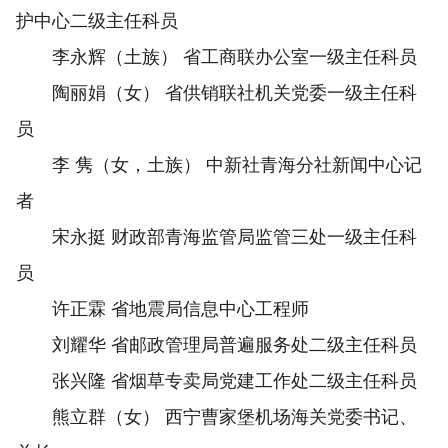
护中心二级主任科员
李永辉（土族） 省工商联办公室一级主任科员
陶丽娟（女） 省供销联社机关党委一级主任科
员
李 隽（女，土族） 中新社青海分社新闻中心记
者
宋永挺 财政部青海监管局监管三处一级主任科
员
许正霖 省地震局信息中心工程师
刘耀华 省邮政管理局普遍服务处二级主任科员
张兴隆 省烟草专卖局党建工作处二级主任科员
熊立群（女） 西宁曹家堡机场海关党委书记、