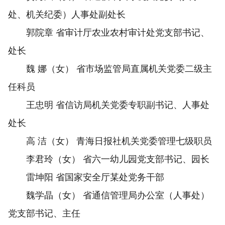
处、机关纪委）人事处副处长
郭院章 省审计厅农业农村审计处党支部书记、
处长
魏 娜（女） 省市场监管局直属机关党委二级主
任科员
王忠明 省信访局机关党委专职副书记、人事处
处长
高 洁（女） 青海日报社机关党委管理七级职员
李君玲（女） 省六一幼儿园党支部书记、园长
雷坤阳 省国家安全厅某处党务干部
魏学晶（女） 省通信管理局办公室（人事处）
党支部书记、主任