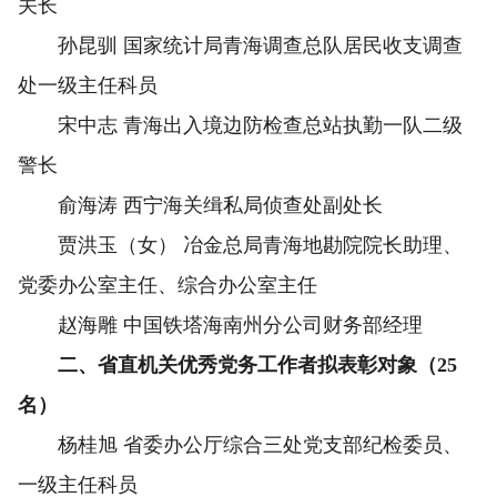
关长
孙昆驯 国家统计局青海调查总队居民收支调查
处一级主任科员
宋中志 青海出入境边防检查总站执勤一队二级
警长
俞海涛 西宁海关缉私局侦查处副处长
贾洪玉（女） 冶金总局青海地勘院院长助理、
党委办公室主任、综合办公室主任
赵海雕 中国铁塔海南州分公司财务部经理
二、省直机关优秀党务工作者拟表彰对象（25
名）
杨桂旭 省委办公厅综合三处党支部纪检委员、
一级主任科员