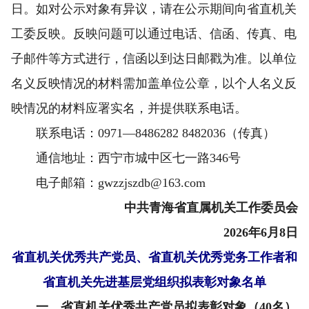
日。如对公示对象有异议，请在公示期间向省直机关
工委反映。反映问题可以通过电话、信函、传真、电
子邮件等方式进行，信函以到达日邮戳为准。以单位
名义反映情况的材料需加盖单位公章，以个人名义反
映情况的材料应署实名，并提供联系电话。
联系电话：0971—8486282 8482036（传真）
通信地址：西宁市城中区七一路346号
电子邮箱：gwzzjszdb@163.com
中共青海省直属机关工作委员会
2026年6月8日
省直机关优秀共产党员、省直机关优秀党务工作者和
省直机关先进基层党组织拟表彰对象名单
一、省直机关优秀共产党员拟表彰对象（40名）