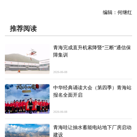
编辑：何继红
推荐阅读
青海完成直升机索降暨“三断”通信保
障集训
2026-06-08
中华经典诵读大会（第四季）青海站
报名全面开启
2026-06-08
青海哇让抽水蓄能电站地下厂房启动
建设