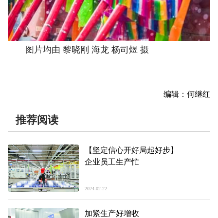
图片均由 黎晓刚 海龙 杨司煜 摄
编辑：何继红
推荐阅读
【坚定信心开好局起好步】
企业员工生产忙
2024-02-22
加紧生产好增收