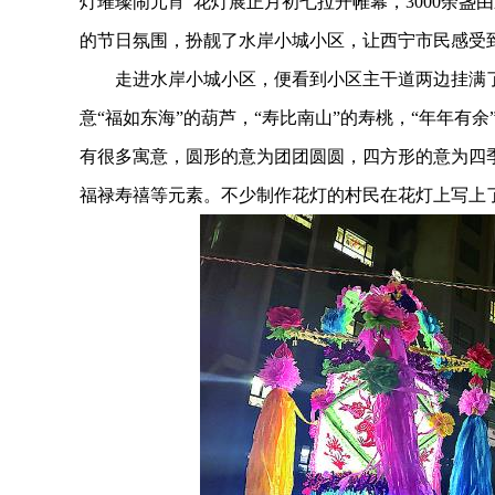
灯璀璨闹元宵”花灯展正月初七拉开帷幕，3000余
的节日氛围，扮靓了水岸小城小区，让西宁市民感受
走进水岸小城小区，便看到小区主干道两边挂满了
意“福如东海”的葫芦，“寿比南山”的寿桃，“年年有
有很多寓意，圆形的意为团团圆圆，四方形的意为四
福禄寿禧等元素。不少制作花灯的村民在花灯上写上