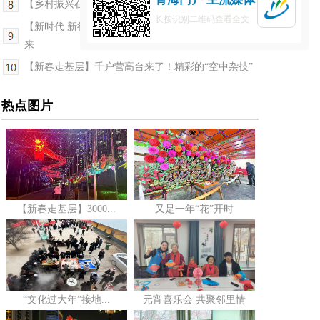
【乡村振兴在青海】巴燕镇有个“强村”公司
长按识别二维码查看全文
【新时代 新征程 新伟业】民营企业家：满怀信心向未
来
【新春走基层】千户营高台来了！精彩的“空中杂技”
热点图片
【新春走基层】3000...
又是一年“花”开时
“文化过大年”接地...
元宵喜乐会 共聚邻里情