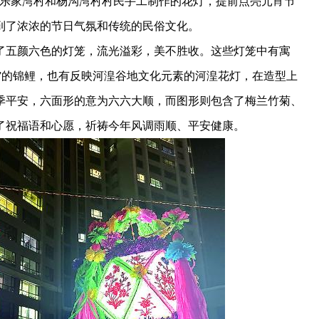
盏由乐家湾村和杨沟湾村村民手工制作的花灯，提前点亮元宵节
到了浓浓的节日气氛和传统的民俗文化。
五颜六色的灯笼，流光溢彩，美不胜收。这些灯笼中有寓
余”的锦鲤，也有反映河湟谷地文化元素的河湟花灯，在造型上
季平安，六面形的意为六六大顺，而图形则包含了梅兰竹菊、
了祝福语和心愿，祈祷今年风调雨顺、平安健康。