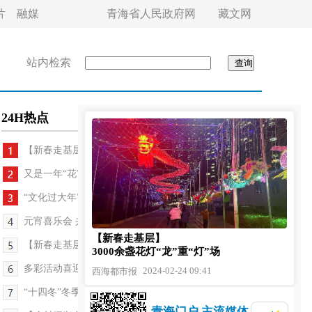
片
融媒
青海省人民政府网
藏文网
站内检索
24H热点
【新春走基层】3000余盏花灯“龙”重“灯”场
又是一年“花”开时
“文化过大年”接地气暖人心
元宵喜乐会 共聚邻里情
【新春走基层】
【新春走基层】看西宁龙门，感受城市之变
3000余盏花灯“龙”重“灯”场
多彩活动喜迎元宵佳节
2024-02-24 09:41
西海都市报
“十四冬”冬季两项我省运动员获佳绩
青海门户 主流媒体