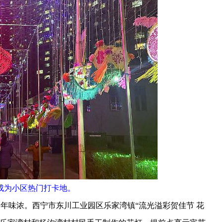
灯成为小区热门打卡地。
年味浓。西宁市东川工业园区乐家湾镇“流光溢彩贺佳节 花