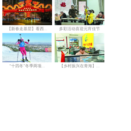
【新春走基层】看西...
多彩活动喜迎元宵佳节
“十四冬”冬季两项...
【乡村振兴在青海】...