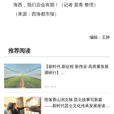
海西，我们后会有期！（记者 莫青 整理）
（来源：西海都市报）
编辑：王婷
推荐阅读
【新时代 新征程 新伟业·高质量发展
调研行】
智慧赋能田间事 打造高原金名片
——青海县域经济发展观察·湟中篇
2025-10-18
雨落香山润文脉 昆仑故事写新篇
——新时代昆仑文化传承发展座谈会
侧记