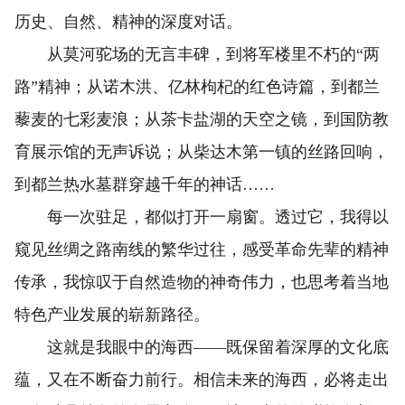
历史、自然、精神的深度对话。
从莫河驼场的无言丰碑，到将军楼里不朽的“两
路”精神；从诺木洪、亿林枸杞的红色诗篇，到都兰
藜麦的七彩麦浪；从茶卡盐湖的天空之镜，到国防教
育展示馆的无声诉说；从柴达木第一镇的丝路回响，
到都兰热水墓群穿越千年的神话……
每一次驻足，都似打开一扇窗。透过它，我得以
窥见丝绸之路南线的繁华过往，感受革命先辈的精神
传承，我惊叹于自然造物的神奇伟力，也思考着当地
特色产业发展的崭新路径。
这就是我眼中的海西——既保留着深厚的文化底
蕴，又在不断奋力前行。相信未来的海西，必将走出