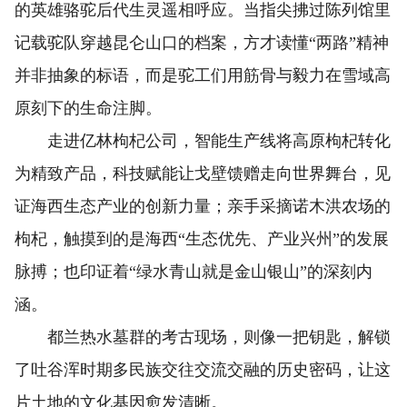
的英雄骆驼后代生灵遥相呼应。当指尖拂过陈列馆里
记载驼队穿越昆仑山口的档案，方才读懂“两路”精神
并非抽象的标语，而是驼工们用筋骨与毅力在雪域高
原刻下的生命注脚。
走进亿林枸杞公司，智能生产线将高原枸杞转化
为精致产品，科技赋能让戈壁馈赠走向世界舞台，见
证海西生态产业的创新力量；亲手采摘诺木洪农场的
枸杞，触摸到的是海西“生态优先、产业兴州”的发展
脉搏；也印证着“绿水青山就是金山银山”的深刻内
涵。
都兰热水墓群的考古现场，则像一把钥匙，解锁
了吐谷浑时期多民族交往交流交融的历史密码，让这
片土地的文化基因愈发清晰。