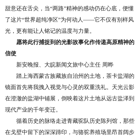
甜意还在舌尖，当“两路”精神的感动仍在心底，便懂
了这片“世界超纯净区”为何动人——它不仅有别样风
光，更有能让人铭记的温度与力量。
愿将此行捕捉到的光影故事化作传递高原精神的
信使
新安晚报、大皖新闻文旅中心主任 周晔
踏上海西蒙古族藏族自治州的土地，茶卡盐湖的
镜面首先将我拽入视觉与心灵的双重洗礼。天光云影
在澄澈的盐湖中铺展，倒映着这片土地从远古盐泽到
现代产业的千年变迁。
循着历史的脉络走进青藏驼队历史陈列馆，那些
在戈壁中留下的深深蹄印，与骆驼养殖场里昂首阔步