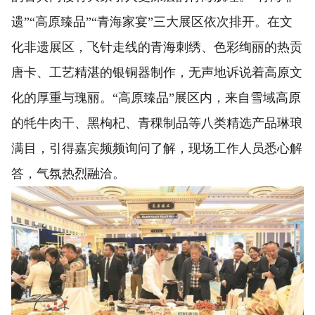
遗”“高原臻品”“青海家宴”三大展区依次排开。在文
化非遗展区，飞针走线的青海刺绣、色彩绚丽的热贡
唐卡、工艺精湛的银铜器制作，无声地诉说着高原文
化的厚重与瑰丽。“高原臻品”展区内，来自雪域高原
的牦牛肉干、黑枸杞、青稞制品等八类精选产品琳琅
满目，引得嘉宾频频询问了解，现场工作人员悉心解
答，气氛热烈融洽。