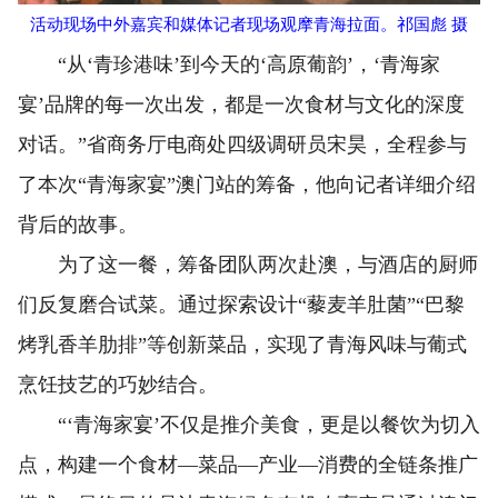
活动现场中外嘉宾和媒体记者现场观摩青海拉面。祁国彪 摄
“从‘青珍港味’到今天的‘高原葡韵’，‘青海家
宴’品牌的每一次出发，都是一次食材与文化的深度
对话。”省商务厅电商处四级调研员宋昊，全程参与
了本次“青海家宴”澳门站的筹备，他向记者详细介绍
背后的故事。
为了这一餐，筹备团队两次赴澳，与酒店的厨师
们反复磨合试菜。通过探索设计“藜麦羊肚菌”“巴黎
烤乳香羊肋排”等创新菜品，实现了青海风味与葡式
烹饪技艺的巧妙结合。
“‘青海家宴’不仅是推介美食，更是以餐饮为切入
点，构建一个食材—菜品—产业—消费的全链条推广