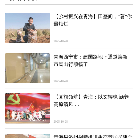
【乡村振兴在青海】田垄间，“薯”你
最灿烂
2025-10-28
青海西宁市：建国路地下通道焕新，
市民出行顺畅了
2025-10-28
【党旗领航】青海：以文铸魂 涵养
高原清风
以廉育人 厚植江源廉韵
2025-10-28
青海果洛州创新推进生态管护员建会