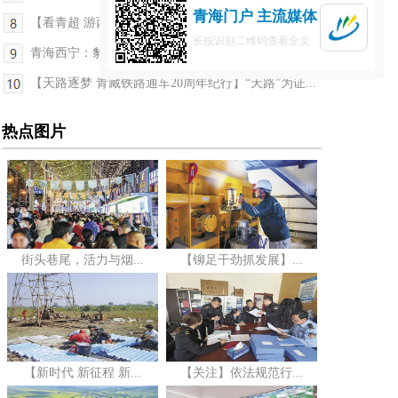
青海门户 主流媒体
【看青超 游西宁】第三届“大美青海·高原足球”超...
长按识别二维码查看全文
青海西宁：豹街“软硬兼修”让游客直呼太暖心
【天路逐梦 青藏铁路通车20周年纪行】“天路”为证...
热点图片
街头巷尾，活力与烟...
【铆足干劲抓发展】...
【新时代 新征程 新...
【关注】依法规范行...