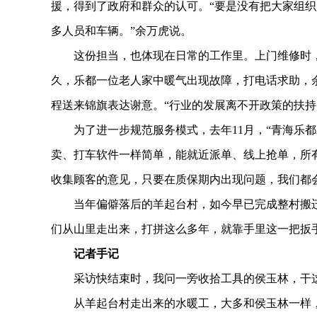
援，得到了政府和群众的认可。“要是没有把大家组
多人员和车辆。”余万虎说。
这份担当，也体现在日常的工作里。上门维修时，
久，乐都一位老人家中暖气出现故障，打电话求助，
程送来锦旗表达谢意。“行业的发展离不开政策的扶持
为了进一步规范服务模式，去年11月，“青海乐都
卖、打车软件一样简单，能就近派单、线上抢单，所
收集顾客的意见，只要在质保期内出现问题，我们都
当年偏僻落后的羊起台村，如今早已完成整村搬迁
们从山里走出来，打拼这么多年，就靠手里这一把扳
记者手记
采访快结束时，我问一旁收拾工具的侯玉林，干这行
从羊起台村走出来的水暖工，大多和侯玉林一样，