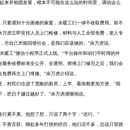
织起来并抱团发展，根本不可能在这么短的时间里，调动这么
只要遇到十分困难的家庭，水暖工们一律不收取费用。前不
余万虎立即安排人员上门检修，材料与人工全部免费，老人专
，尽自己所能回馈社会，是我们应该做的。”余万虎说。
水暖工”微信小程序正式上线。“平台操作和咱们平时用的外
有服务收费标准全公开、全透明。师傅上门修完之后，我们会
会免费再次上门维修。”余万虎介绍说。
，村民们住进了宽敞的新房，上学、看病都更加方便。“我
手，把日子越过越好了。”余万虎感慨地说。
累不累。他想了想，只说了两个字：“还行。”
不善言辞。聊起多年打拼的经历，他们话不多，总说只管踏