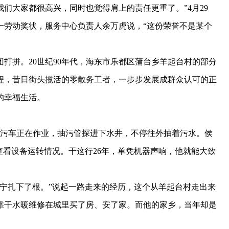
们大家都很高兴，同时也觉得肩上的责任更重了。”4月29
一劳动奖状，服务中心负责人余万虎说，“这份荣誉不是某个
拼。20世纪90年代，海东市乐都区蒲台乡羊起台村的部分
程，昔日街头揽活的零散务工者，一步步发展成群众认可的正
的幸福生活。
污车正在作业，抽污管探进下水井，不停往外抽着污水。侯
查看设备运转情况。干这行26年，单凭机器声响，他就能大致
扎下了根。”说起一路走来的经历，这个从羊起台村走出来
靠干水暖维修在城里买了房、安了家。而他的家乡，当年却是