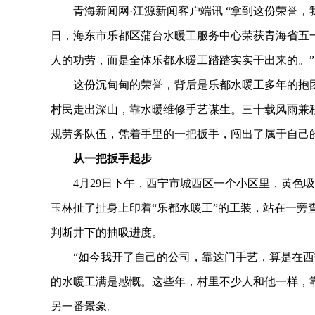
青海新闻网·江源新闻客户端讯 “拿到这份荣誉，我
日，海东市乐都区蒲台水暖工服务中心荣获青海省五
人的功劳，而是全体乐都水暖工踏踏实实干出来的。”
这份沉甸甸的荣誉，背后是乐都水暖工多年的抱团打
村民走出深山，靠水暖维修手艺谋生。三十载风雨兼
规劳务队伍，凭着手里的一把扳手，闯出了属于自己
从一把扳手起步
4月29日下午，西宁市城西区一个小区里，黄色吸
玉林扯了扯身上印着“乐都水暖工”的工装，站在一旁
判断井下的抽吸进度。
“如今我开了自己的公司，靠这门手艺，算是在西宁
的水暖工满是感慨。这些年，村里不少人和他一样，
另一番景象。