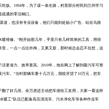
饭。1994年，为了谋一条生路，村里部分村民到兰州学习
道疏通的零活糊口。
渠道，也没有专业设备，他们只能到处贴小广告、站在马路
水暖维修。“刚开始那几年，手里只有几样简单的工具，用得
井里，一点一点往外掏，又累又脏，那时候总会忍不住想，这
更省力、效率更高。2010年，他在网上了解到吸污车可替
污车。“当时那辆车要十几万元，我咬牙贷了10万元，把车
翻了好几倍。余万虎还主动把车借给工友用，大家一看这样
水暖工”队伍已配备高压清洗车、污水净化车等各种作业车