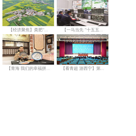
【经济聚焦】粪肥“...
【一马当先 “十五五...
【青海 我们的幸福拼...
【看青超 游西宁】第...