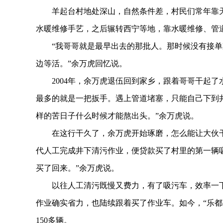
羊起台村地处深山，自然条件差，村民们常年靠天吃
水暖维修手艺，之后辗转西宁等地，靠水暖维修、管
“我哥哥就是最早出去的那批人。那时候没有接单
边等活。”余万虎回忆说。
2004年，余万虎退伍回到家乡，跟着哥哥干起了
最多的就是一把扳手。遇上管道堵塞，只能自己下到
样的苦日子什么时候才能熬出头。”余万虎说。
在这行干久了，余万虎开始琢磨，怎么能让大伙干活
代人工完成井下清污作业，便贷款买了村里的第一辆吸
买了回来。”余万虎说。
以往人工清污既慢又费力，有了吸污车，效率一下
作业确实省力，也陆续跟着买了作业车。如今，“乐都
150多辆。