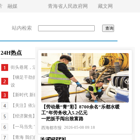
片
融媒
青海省人民政府网
藏文网
站内检索
24H热点
街头巷尾，活力与烟火共燃——“五一”假期西...
【铆足干劲抓发展】科技赋能青海哇让抽水蓄能电站建
设
【新时代 新征程 新伟业 高质量发展调研行】十九载...
【关注】依法规范行政执法监督 有效保障法治政府建...
【劳动最“青”彩】8700余名“乐都水暖
工”年劳务收入5.2亿元
【经济聚焦】粪肥“活”起来 乡村“绿”起来——青...
一把扳手闯出致富路
【一马当先 “十五五”开局看青海】争分夺秒 全省...
2026-05-08 09:18
西海都市报
【青海 我们的幸福拼图】田文莲：用金丝绘出大美青海