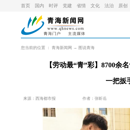
首页
国内
时评
党建
省情
文化
法治
原创
您当前的位置 ：
青海新闻网
→
图说青海
【劳动最“青”彩】8700余
一把扳
来源：
西海都市报
作者：
张昕岳