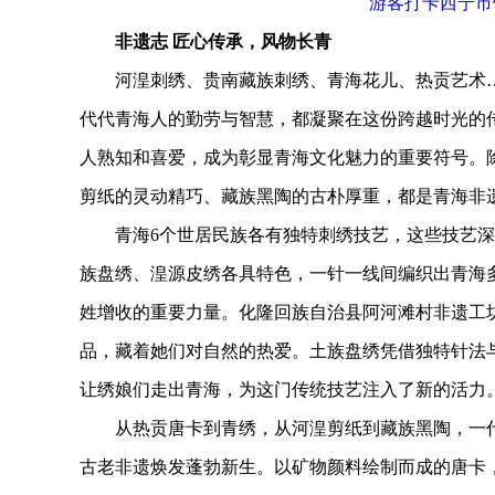
游客打卡西宁市
非遗志 匠心传承，风物长青
河湟刺绣、贵南藏族刺绣、青海花儿、热贡艺术…
代代青海人的勤劳与智慧，都凝聚在这份跨越时光的
人熟知和喜爱，成为彰显青海文化魅力的重要符号。
剪纸的灵动精巧、藏族黑陶的古朴厚重，都是青海非
青海6个世居民族各有独特刺绣技艺，这些技艺深
族盘绣、湟源皮绣各具特色，一针一线间编织出青海
姓增收的重要力量。化隆回族自治县阿河滩村非遗工
品，藏着她们对自然的热爱。土族盘绣凭借独特针法
让绣娘们走出青海，为这门传统技艺注入了新的活力
从热贡唐卡到青绣，从河湟剪纸到藏族黑陶，一代
古老非遗焕发蓬勃新生。以矿物颜料绘制而成的唐卡