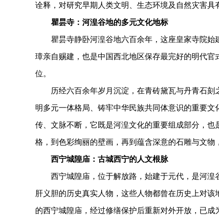
诠释，对研究早期人类文明、生态环境及自然灾害具
瞿昙寺：河湟谷地的多元文化地标
瞿昙寺静卧河湟谷地六百余年，这座皇家寺院始建于
璋亲自赐建，也是中国西北地区保存最完好的明代官式
位。
历经六百余年岁月沉淀，在青砖黛瓦与丹青石刻之
明多元一体格局、铸牢中华民族共同体意识的重要文
传、文脉不断，它既是河湟文化的重要组成部分，也
格，到色彩绚丽的壁画，再到蕴含深意的石雕与文物
西宁城隍庙：古城西宁的人文根脉
西宁城隍庙，位于解放路，始建于元代，是河湟谷
肝义胆的历史真实人物，这些人物都曾在历史上对该地
的西宁城隍庙，经过修缮保护后重新对外开放，已成