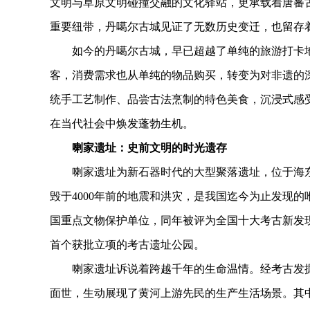
文明与草原文明碰撞交融的文化驿站，更承载着唐蕃
重要纽带，丹噶尔古城见证了无数历史变迁，也留存
如今的丹噶尔古城，早已超越了单纯的旅游打卡地
客，消费需求也从单纯的物品购买，转变为对非遗的
统手工艺制作、品尝古法烹制的特色美食，沉浸式感
在当代社会中焕发蓬勃生机。
喇家遗址：史前文明的时光遗存
喇家遗址为新石器时代的大型聚落遗址，位于海东
毁于4000年前的地震和洪灾，是我国迄今为止发现的
国重点文物保护单位，同年被评为全国十大考古新发现
首个获批立项的考古遗址公园。
喇家遗址诉说着跨越千年的生命温情。经考古发掘
面世，生动展现了黄河上游先民的生产生活场景。其中