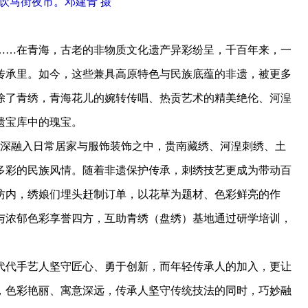
饮马街夜市。邓建青 摄
…在青海，古老的非物质文化遗产异彩纷呈，千百年来，一
传承里。如今，这些兼具高原特色与民族底蕴的非遗，被更多
除了青绣，青海花儿的婉转传唱、热贡艺术的精美绝伦、河湟
遗宝库中的瑰宝。
深融入日常居家与服饰装饰之中，贵南藏绣、河湟刺绣、土
多彩的民族风情。随着非遗保护传承，刺绣技艺更成为带动百
坊内，绣娘们埋头赶制订单，以花草为题材、色彩鲜亮的作
与浓郁色彩享誉四方，互助青绣（盘绣）基地通过研学培训，
。
代手艺人坚守匠心、勇于创新，而年轻传承人的加入，更让
，色彩艳丽、寓意深远，传承人坚守传统技法的同时，巧妙融