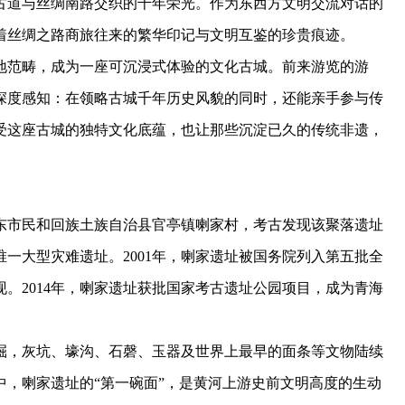
古道与丝绸南路交织的千年荣光。作为东西方文明交流对话的
着丝绸之路商旅往来的繁华印记与文明互鉴的珍贵痕迹。
范畴，成为一座可沉浸式体验的文化古城。前来游览的游
深度感知：在领略古城千年历史风貌的同时，还能亲手参与传
受这座古城的独特文化底蕴，也让那些沉淀已久的传统非遗，
市民和回族土族自治县官亭镇喇家村，考古发现该聚落遗址
唯一大型灾难遗址。2001年，喇家遗址被国务院列入第五批全
。2014年，喇家遗址获批国家考古遗址公园项目，成为青海
，灰坑、壕沟、石磬、玉器及世界上最早的面条等文物陆续
，喇家遗址的“第一碗面”，是黄河上游史前文明高度的生动