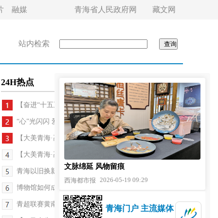
片
融媒
青海省人民政府网
藏文网
站内检索
24H热点
【奋进“十五五”·真抓实干谱新篇】架起京青“...
“心”光闪闪 爱不停歇——青海省推动残疾人事业高...
【大美青海·高原足球】绿茵烽火照亮河湟之夜——第...
【大美青海·高原足球】周末放松 去逛海东青超夜市...
文脉绵延 风物留痕
青海以旧换新撬动消费超20亿元
2026-05-19 09:29
西海都市报
博物馆如何成为“联结世界的桥梁”青海答案：让文...
青超联赛黄南主场赛事在同仁开赛
青海门户 主流媒体