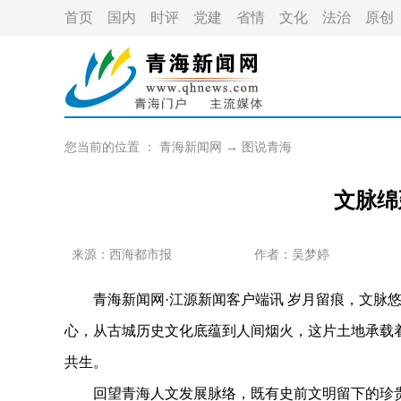
首页
国内
时评
党建
省情
文化
法治
原创
您当前的位置 ：
青海新闻网
→
图说青海
文脉绵
来源：
西海都市报
作者：
吴梦婷
青海新闻网·江源新闻客户端讯 岁月留痕，文脉悠
心，从古城历史文化底蕴到人间烟火，这片土地承载
共生。
回望青海人文发展脉络，既有史前文明留下的珍贵