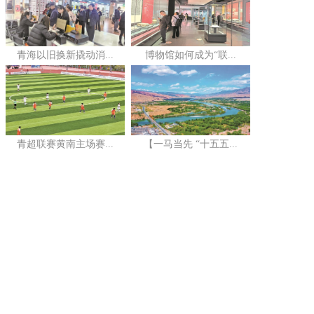
青海以旧换新撬动消...
博物馆如何成为“联...
青超联赛黄南主场赛...
【一马当先 “十五五...