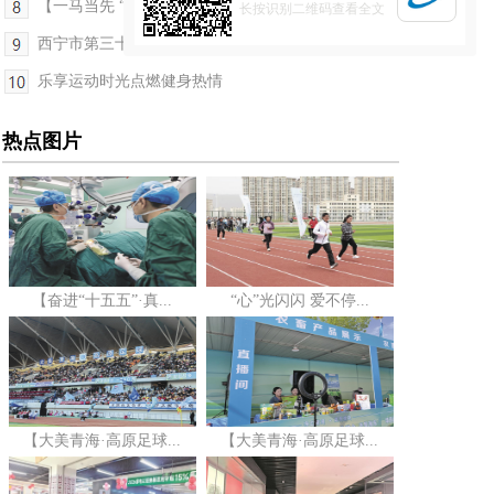
【一马当先 “十五五”开局看青海】碧水为证 守护...
长按识别二维码查看全文
西宁市第三十六个全国助残日活动温情启幕
乐享运动时光点燃健身热情
热点图片
【奋进“十五五”·真...
“心”光闪闪 爱不停...
【大美青海·高原足球...
【大美青海·高原足球...