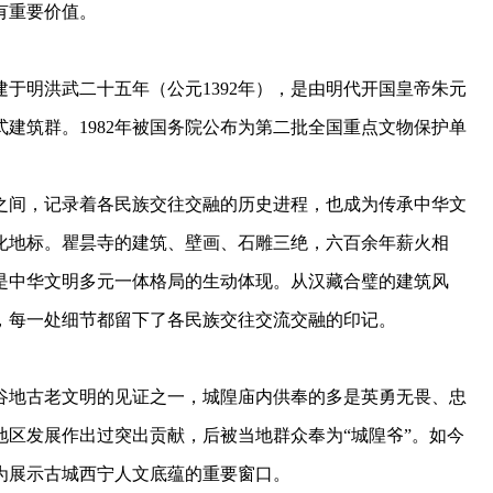
有重要价值。
明洪武二十五年（公元1392年），是由明代开国皇帝朱元
建筑群。1982年被国务院公布为第二批全国重点文物保护单
间，记录着各民族交往交融的历史进程，也成为传承中华文
化地标。瞿昙寺的建筑、壁画、石雕三绝，六百余年薪火相
是中华文明多元一体格局的生动体现。从汉藏合璧的建筑风
，每一处细节都留下了各民族交往交流交融的印记。
地古老文明的见证之一，城隍庙内供奉的多是英勇无畏、忠
区发展作出过突出贡献，后被当地群众奉为“城隍爷”。如今
为展示古城西宁人文底蕴的重要窗口。