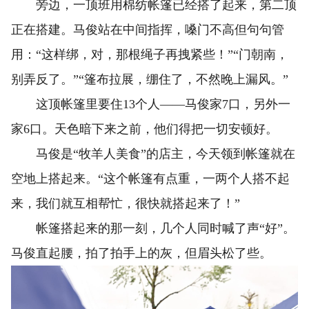
旁边，一顶班用棉纺帐篷已经搭了起来，第二顶
正在搭建。马俊站在中间指挥，嗓门不高但句句管
用：“这样绑，对，那根绳子再拽紧些！”“门朝南，
别弄反了。”“篷布拉展，绷住了，不然晚上漏风。”
这顶帐篷里要住13个人——马俊家7口，另外一
家6口。天色暗下来之前，他们得把一切安顿好。
马俊是“牧羊人美食”的店主，今天领到帐篷就在
空地上搭起来。“这个帐篷有点重，一两个人搭不起
来，我们就互相帮忙，很快就搭起来了！”
帐篷搭起来的那一刻，几个人同时喊了声“好”。
马俊直起腰，拍了拍手上的灰，但眉头松了些。