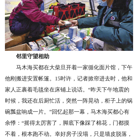
邻里守望相助
马木海买都在大柴旦开着一家循化面片馆，下午
他刚搬进安置帐篷。15时许，记者掀帘进去时，他和
家人正裹着毛毯坐在床铺上说话。“昨天下午地震的
时候，我还在后厨忙活，突然一阵晃动，柜子上的锅
碗瓢盆响成一片。”回忆起那一幕，马木海买都心有
余悸：“摇得太厉害了，脚底下像踩了棉花，门都摸
不着，根本跑不动。幸好房子没塌，只是墙皮脱落，