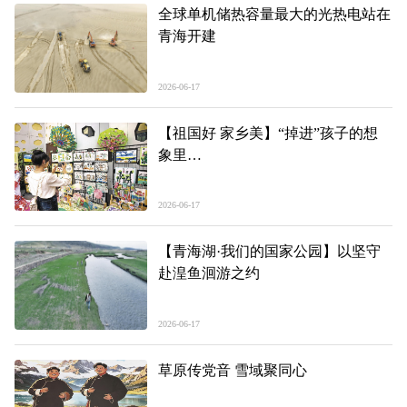
全球单机储热容量最大的光热电站在
青海开建
2026-06-17
【祖国好 家乡美】“掉进”孩子的想
象里
——青海省六一幼儿园“阅读+美
育”课程成果艺术作品展现场见闻
2026-06-17
【青海湖·我们的国家公园】以坚守
赴湟鱼洄游之约
2026-06-17
草原传党音 雪域聚同心