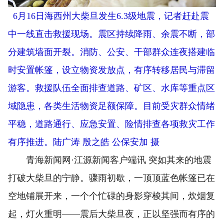
6月16日海西州大柴旦发生6.3级地震，记者赶赴震
中一线直击救援现场。震区持续降雨、余震不断，部
分建筑墙面开裂。消防、公安、干部群众连夜搭建临
时安置帐篷，设立物资发放点，有序转移居民与滞留
游客。救援队伍全面排查道路、矿区、水库等重点区
域隐患，各类生活物资足额保障。目前受灾群众情绪
平稳，道路通行、应急安置、险情排查各项救灾工作
有序推进。陆广涛 殷之皓 公保安加 摄
青海新闻网·江源新闻客户端讯 突如其来的地震
打破大柴旦的宁静。骤雨初歇，一顶顶蓝色帐篷已在
空地铺展开来，一个个忙碌的身影穿梭其间，炊烟复
起，灯火重明——震后大柴旦夜，正以坚强而有序的