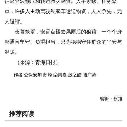
往返奔波领取和转运救灾物资。人手紧缺、任务繁
重，许多人主动驾驶私家车运送物资，人人争先，无
人退缩。
夜幕笼罩，安置点褪去风雨后的狼藉，一个个身
影通宵坚守、负重担当，只为稳稳守住群众的平安与
温暖。
（来源：青海日报）
作者 公保安加 苏烽 栾雨嘉 殷之皓 陆广涛
编辑：赵旭
推荐阅读