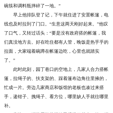
碗筷和调料瓶摔碎了一地。”
早上他排队登了记，下午就住进了安置帐篷，电
线也及时拉到了门口。“生意这两天刚好起来。”他叹
了口气，又转过话头：“要是没有政府搭的帐篷，我
们真没地方去。好在吃住都有人管，晚饭是热乎乎的
拉面，大家端着碗蹲在帐篷边吃，心里也就踏实
了。”
此时此刻，园丁巷口的空地上，几家人合力搭帐
篷，拉绳子的、扶支架的、踩着篷布边角往里掖的，
忙成一片。旁边几家商店和饭馆的老板也凑过来搭
手，递钳子、拽绳子、看方位，哪里缺人手就往哪里
补。