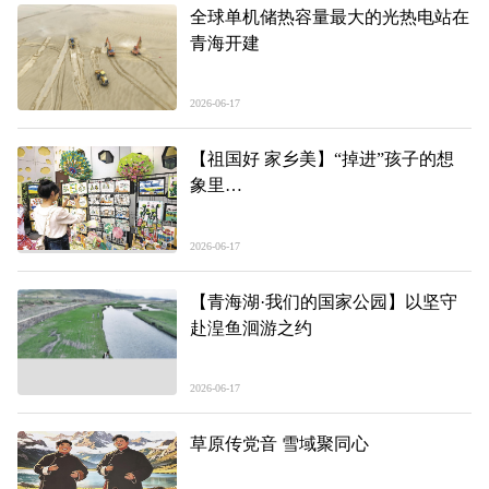
全球单机储热容量最大的光热电站在
青海开建
2026-06-17
【祖国好 家乡美】“掉进”孩子的想
象里
——青海省六一幼儿园“阅读+美
育”课程成果艺术作品展现场见闻
2026-06-17
【青海湖·我们的国家公园】以坚守
赴湟鱼洄游之约
2026-06-17
草原传党音 雪域聚同心