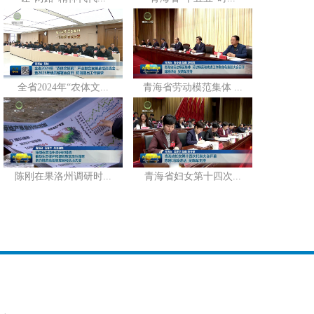
全省2024年“农体文...
青海省劳动模范集体 ...
陈刚在果洛州调研时...
青海省妇女第十四次...