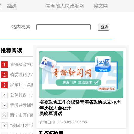
片
融媒
青海省人民政府网
藏文网
站内检索
推荐阅读
青海省政协成立70周年庆祝大会召开 吴晓军讲话
省委理论学习中心组（扩大）学习会召开
罗东川：高起点高标准打造国际生态旅游目的地
公保扎西：推动青海高原康养事业迈向新高度
省委政协工作会议暨青海省政协成立70周
青海共青团青年思政课举办 刘奇凡出席活动
年庆祝大会召开
吴晓军讲话
西宁市开门教育和社会监督工作座谈会召开
2025-05-23 06:55
青海日报
“校园引才”专场招聘会举行 赵月霞作主旨宣讲