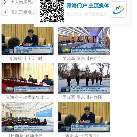
王大南接见我省受全国表彰优秀放映员代表
青海门户 主流媒体
省民宗委委员全体会议召开 班果出席
长按识别二维码查看全文
青海省“十五五”时...
吴晓军 罗东川在西宁...
青海省劳动模范集体 ...
吴晓军 罗东川在缅怀...
让“两路”精神代代...
青海省“十五五”时...