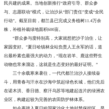
民共建的成果。当地创新推行“政府引导、群众参
与、志愿联动”模式，让治沙从“部门责任”变成“全民
行动”。截至目前，都兰县已完成义务植树11.4万余
株，补植补栽绿地面积600亩。
“群众参与度特别高，大家就想把沙子治住，让
家园变好。”夏日哈镇林业站负责人王永军的话，道
出最朴素也最强大的动力，“现在岩羊、鹿这些野生
动物也常来溜达，这就是生态变好的最好证明。”
三十余载寒来暑往，一代代都兰治沙人接续奋
斗，用青春与汗水在沙海中筑起绿色长城，他们先后
在诺木洪、香日德、察汗乌苏等地建起连片的绿洲农
业区，构建起较为完善的农田防护林体系。
如今再踏入夏日哈国家沙化土地封禁保护区，早