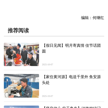
编辑：何继红
推荐阅读
【假日见闻】明月寄真情 佳节话团
圆
2025-10-07
【家住黄河源】电送千里外 鱼安源
头处
2025-10-07