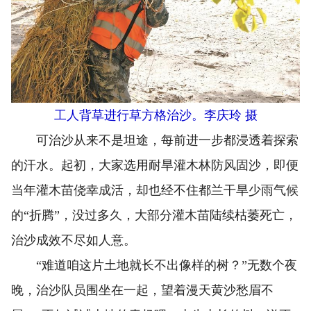
工人背草进行草方格治沙。李庆玲 摄
可治沙从来不是坦途，每前进一步都浸透着探索
的汗水。起初，大家选用耐旱灌木林防风固沙，即便
当年灌木苗侥幸成活，却也经不住都兰干旱少雨气候
的“折腾”，没过多久，大部分灌木苗陆续枯萎死亡，
治沙成效不尽如人意。
“难道咱这片土地就长不出像样的树？”无数个夜
晚，治沙队员围坐在一起，望着漫天黄沙愁眉不