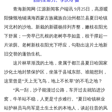
青海新闻网·江源新闻客户端讯 9月25日，高原暖
阳慷慨地铺满海西蒙古族藏族自治州都兰县夏日哈镇
河北村的沙地。新栽的新疆杨排列齐整，嫩枝在阳光
下舒展；一旁早已扎根的老树亭亭如盖，枝干撑起一
片浓荫。老树新枝在阳光下呼应，勾勒出这片土地新
旧交替的蓬勃生机。
这片林草渐茂的土地，隶属于都兰县夏日哈国家
沙化土地封禁保护区，坐落于县域东部。谁能想到，
这里曾是“天上无飞鸟，地上不长草”的不毛之地？
“风一刮，沙子能漫过公路，车开过去就陷进沙
窝，牛羊站不稳，人更是寸步难行。”夏日哈镇林业
站护林员马尚军是土生土长的本地人，谈起往昔的风