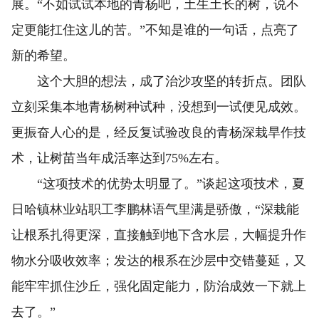
展。“不如试试本地的青杨吧，土生土长的树，说不
定更能扛住这儿的苦。”不知是谁的一句话，点亮了
新的希望。
这个大胆的想法，成了治沙攻坚的转折点。团队
立刻采集本地青杨树种试种，没想到一试便见成效。
更振奋人心的是，经反复试验改良的青杨深栽旱作技
术，让树苗当年成活率达到75%左右。
“这项技术的优势太明显了。”谈起这项技术，夏
日哈镇林业站职工李鹏林语气里满是骄傲，“深栽能
让根系扎得更深，直接触到地下含水层，大幅提升作
物水分吸收效率；发达的根系在沙层中交错蔓延，又
能牢牢抓住沙丘，强化固定能力，防治成效一下就上
去了。”