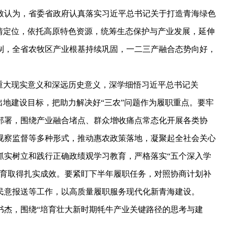
致认为，省委省政府认真落实习近平总书记关于打造青海绿色
情定位，依托高原特色资源，统筹生态保护与产业发展，延伸
制，全省农牧区产业根基持续巩固，一二三产融合态势向好，
大现实意义和深远历史意义，深学细悟习近平总书记关
出地建设目标，把助力解决好“三农”问题作为履职重点。要牢
部署，围绕产业融合堵点、群众增收痛点常态化开展各类协
视察监督等多种形式，推动惠农政策落地，凝聚起全社会关心
抓实树立和践行正确政绩观学习教育，严格落实“五个深入学
教育取得扎实成效。要紧盯下半年履职任务，对照协商计划补
民意报送等工作，以高质量履职服务现代化新青海建设。
杰，围绕“培育壮大新时期牦牛产业关键路径的思考与建