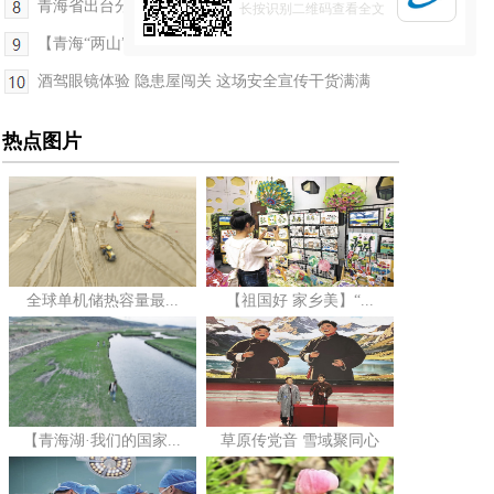
青海省出台分层分类救助帮扶政策清单
长按识别二维码查看全文
【青海“两山”答卷】擦亮三块金字招牌 龙羊小镇开...
酒驾眼镜体验 隐患屋闯关 这场安全宣传干货满满
热点图片
全球单机储热容量最...
【祖国好 家乡美】“...
【青海湖·我们的国家...
草原传党音 雪域聚同心