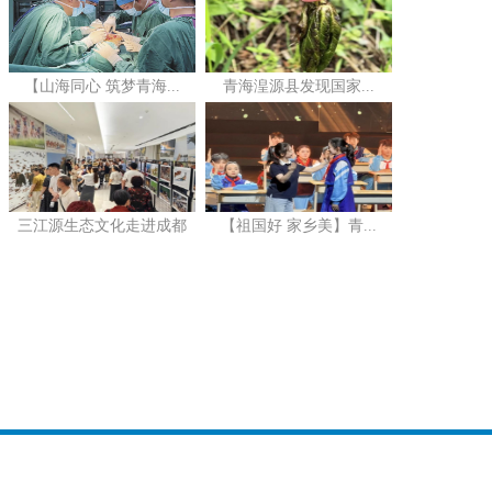
【山海同心 筑梦青海...
青海湟源县发现国家...
三江源生态文化走进成都
【祖国好 家乡美】青...