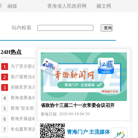
片
融媒
青海省人民政府网
藏文网
站内检索
24H热点
为了受灾群众的平安与温暖——大柴旦震区见闻
第27届青洽会新闻发布会在北京召开
吴晓军罗东川视频调度并赴大柴旦现场指导抗震救灾...
青海省果洛州：“一域一特色”持续提升基层治理效能
省政协十三届二十一次常委会议召开
青海“安全宣传咨询日”主场活动在格尔木市举行
2026-06-18 06:50
青海日报
青海开展超标洪水联合应急监测演练
冬虫夏草资源保护与产业发展座谈会在玉树州召开
青海门户 主流媒体