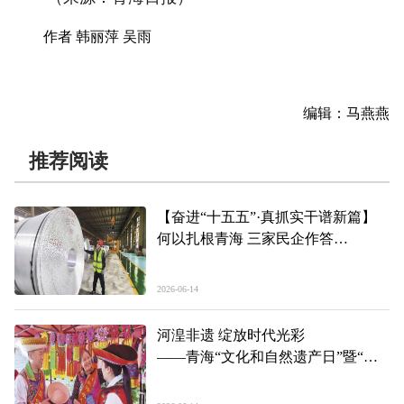
作者 韩丽萍 吴雨
编辑：马燕燕
推荐阅读
【奋进“十五五”·真抓实干谱新篇】
何以扎根青海 三家民企作答
——青海“民间投资18条”政策落地一
线见闻（下）
2026-06-14
河湟非遗 绽放时代光彩
——青海“文化和自然遗产日”暨“非
遗宣传月”主会场活动见闻