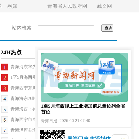
片
融媒
青海省人民政府网
藏文网
站内检索
24H热点
青海海东率先推出公积金使用新政
1至5月海西规上工业增加值总量位列全省首位
青海西宁东川园区启动夏秋季购车补贴活动
青海海东76吨果蔬运往地震灾区
1至5月海西规上工业增加值总量位列全省
青海海西：异地复课，备好校舍等少年
首位
青海西宁市成立无障碍环境建设监督员队伍
2026-06-21 07:40
青海日报
青海泽库县海拔3600米草莓首次挂果 高原牧民吃上本...
青海门户 主流媒体