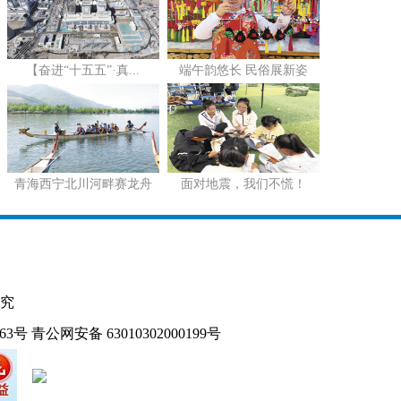
【奋进“十五五”·真...
端午韵悠长 民俗展新姿
青海西宁北川河畔赛龙舟
面对地震，我们不慌！
究
163号
青公网安备 63010302000199号