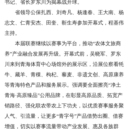
书记、省长罗东川为揭幕战开球。
省领导公保扎西、刘奇凡、杨逢春、王大南、杨
志文、仁青安杰、田奎、靳生寿参加开幕式，程基伟
主持。
本届联赛继续以赛事为平台，推动“农体文旅商
养”产业融合发展再升级。开幕式前，吴晓军、罗东
川来到青海体育中心场馆外的展示区，沿展位察看牦
牛、藏羊、青稞、枸杞、藜麦、非遗文创、高原康养
等青海特色产品和服务展示。强调要全面擦亮“净土
青海·高原臻品”公用品牌，在彰显高原品质、拓宽产
销路径、强化联农带农上下功夫，以优质赛事服务聚
人气、引流量，让更多“青字号”产品借势出圈、借赛
增值，切实以赛事流量带动产业发展、惠及各族群