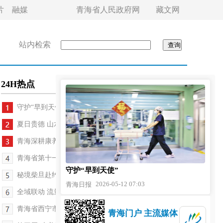
片
融媒
青海省人民政府网
藏文网
站内检索
24H热点
守护“早到天使”
夏日贵德 山水入画
青海深耕康养产教融合培育养老服务专业人才
青海省第十一届“万步有约”健走激励大赛启动
守护“早到天使”
秘境柴旦赴约广州文旅推介亮点纷呈
2026-05-12 07:03
青海日报
全域联动 流量共享 青超联赛带火城西区消费
青海省西宁市中小学生科技创新设计大赛开赛
青海门户 主流媒体