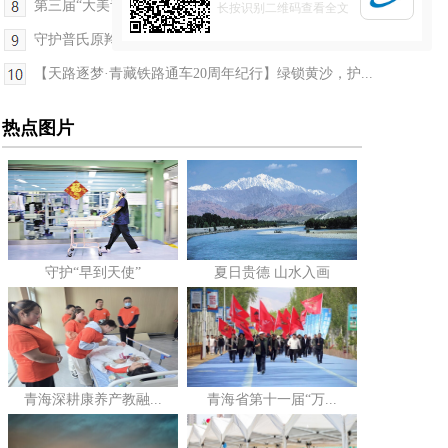
第三届“大美青海·高原足球”超级联赛开幕 吴晓军...
长按识别二维码查看全文
守护普氏原羚栖息家园 他们种下一抹青绿
【天路逐梦·青藏铁路通车20周年纪行】绿锁黄沙，护...
热点图片
守护“早到天使”
夏日贵德 山水入画
青海深耕康养产教融...
青海省第十一届“万...