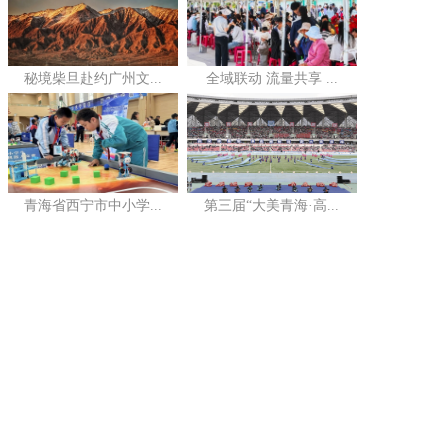
秘境柴旦赴约广州文...
全域联动 流量共享 ...
青海省西宁市中小学...
第三届“大美青海·高...