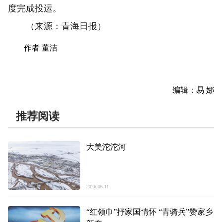
度完成投运。
（来源：青海日报）
作者 董洁
编辑：易 娜
推荐阅读
大美沱沱河
2026-06-11
“红领巾”抒家国情怀 “青骑兵”赞家乡