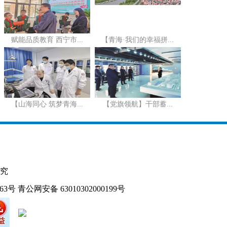
赋能品质教育 西宁市...
【青海·我们的幸福拼...
【山海同心 筑梦青海...
【党旗领航】干部蓄...
究
163号
青公网安备 63010302000199号