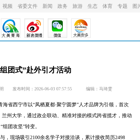
视频
省委文件
新闻
政务
旅游
生态
体育
专题
图
“组团式”赴外引才活动
明
发布时间：2026-06-03 07:57:55
编辑：马琦雯
青海省西宁市以“凤栖夏都·聚宁圆梦”人才品牌为引领，首次
、兰州大学，通过政企联动、精准对接的模式跨省揽才，推动
向“组团攻坚”转变。
，现场吸引2100余名学子对接洽谈，累计接收简历2498