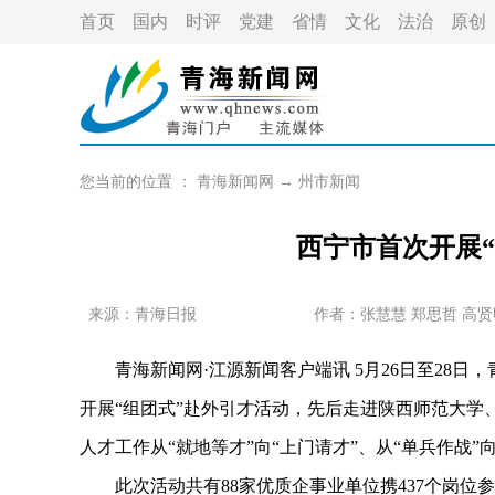
首页
国内
时评
党建
省情
文化
法治
原创
您当前的位置 ：
青海新闻网
→
州市新闻
西宁市首次开展
来源：青海日报
作者：
张慧慧 郑思哲 高贤
青海新闻网·江源新闻客户端讯 5月26日至28日，
开展“组团式”赴外引才活动，先后走进陕西师范大学
人才工作从“就地等才”向“上门请才”、从“单兵作战”
此次活动共有88家优质企事业单位携437个岗位参与