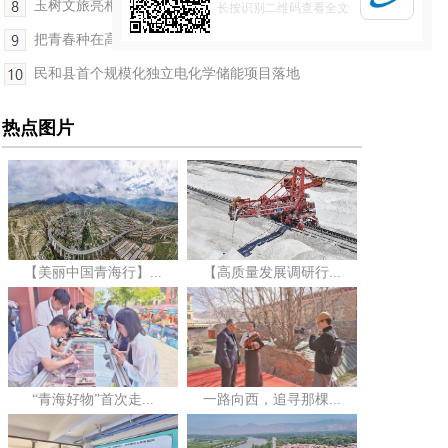
玉树文旅亮相国际展会 本土企业精准对接全球买家
长按识别二维码查看全文
把青春种在高原——久治创业青年群像
民和县首个规模化独立电化学储能项目落地
热点图片
【美丽中国青海行】...
【高质量发展调研行...
“青海好物”首次走...
一路向西，追寻那棵...