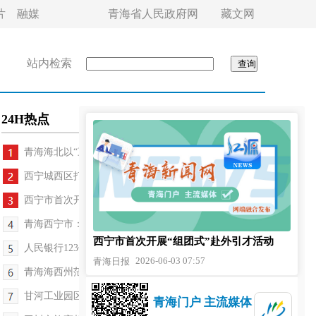
片
融媒
青海省人民政府网
藏文网
站内检索
24H热点
青海海北以“三强化” 保证财政资源向民生领域...
西宁城西区打造多元青年社交空间
西宁市首次开展“组团式”赴外引才活动
青海西宁市：湟中乡村旅游与浪山露营系列活动启幕
西宁市首次开展“组团式”赴外引才活动
人民银行123亿元赋能青海黄南州特色产业发展
2026-06-03 07:57
青海日报
青海海西州茫崖市：多维发力加强干部队伍建设
甘河工业园区前四月进出口额同比增长208%
青海门户 主流媒体